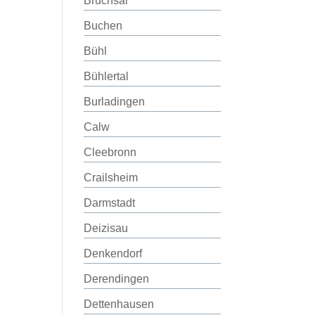
Bruchsal
Buchen
Bühl
Bühlertal
Burladingen
Calw
Cleebronn
Crailsheim
Darmstadt
Deizisau
Denkendorf
Derendingen
Dettenhausen