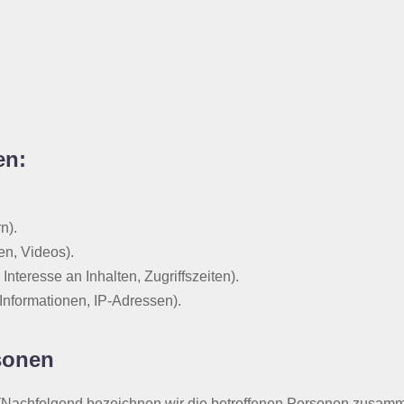
en:
n).
en, Videos).
nteresse an Inhalten, Zugriffszeiten).
Informationen, IP-Adressen).
rsonen
Nachfolgend bezeichnen wir die betroffenen Personen zusamme