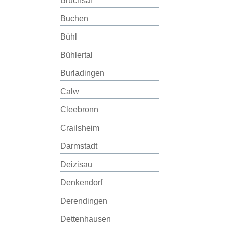
Bruchsal
Buchen
Bühl
Bühlertal
Burladingen
Calw
Cleebronn
Crailsheim
Darmstadt
Deizisau
Denkendorf
Derendingen
Dettenhausen