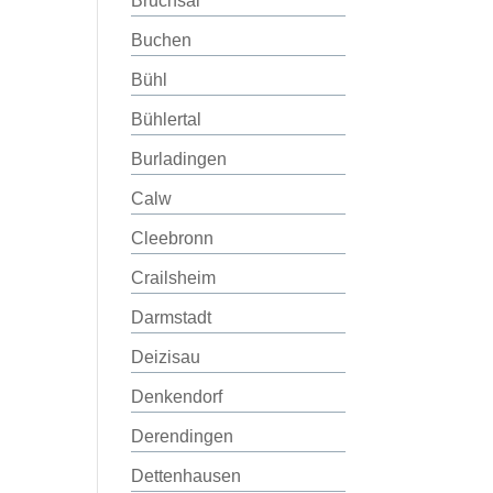
Bruchsal
Buchen
Bühl
Bühlertal
Burladingen
Calw
Cleebronn
Crailsheim
Darmstadt
Deizisau
Denkendorf
Derendingen
Dettenhausen