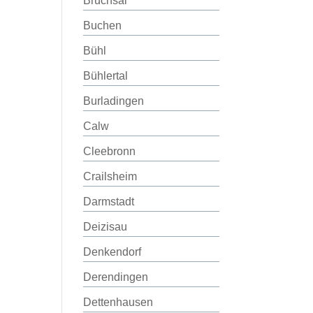
Bruchsal
Buchen
Bühl
Bühlertal
Burladingen
Calw
Cleebronn
Crailsheim
Darmstadt
Deizisau
Denkendorf
Derendingen
Dettenhausen