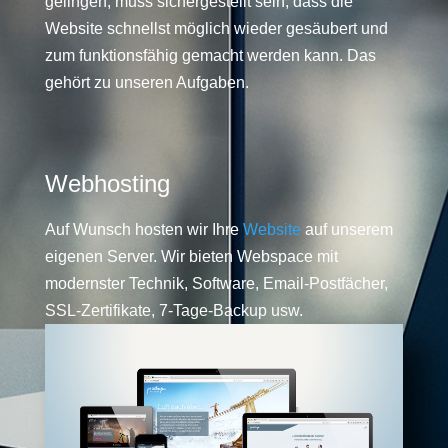
gelingen, muss sichergestellt sein, dass die
Website schnellst möglich wieder gesäubert und
zum funktionsfähig gemacht werden kann. Das
gehört zu unseren Aufgaben.
Webhosting
Auf Wunsch hosten wir Ihre
Website
auf unserem
eigenen Server. Wir bieten Webspace mit
modernster Technik, Software, Email-Postfächer,
SSL-Zertifikate, 7-Tage-Backup usw.