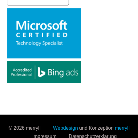
© 2026 merryll
Webdesign
und Konzeption
merryll
Impressum
Datenschutzerklärung