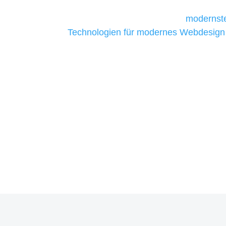
Unternehmen die kostengünstigsten un
liefern. Daher verwenden wir
modernste
Technologien für modernes Webdesign
allen Webprojekten zufriedenzustellen.
Sie haben Fragen zu Ihrem P
07121 / 9294977
info@merryll.de