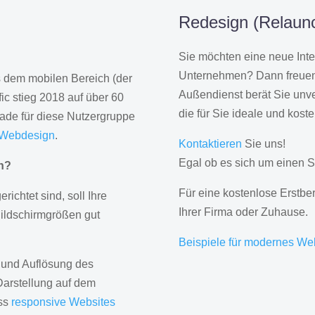
Redesign (Relaunc
Sie möchten eine neue Inte
Unternehmen? Dann freuen 
us dem mobilen Bereich (der
Außendienst berät Sie unve
ic stieg 2018 auf über 60
die für Sie ideale und kost
rade für diese Nutzergruppe
 Webdesign
.
Kontaktieren
Sie uns!
Egal ob es sich um einen S
gn?
Für eine kostenlose Erstbe
erichtet sind, soll Ihre
Ihrer Firma oder Zuhause.
Bildschirmgrößen gut
Beispiele für modernes We
 und Auflösung des
Darstellung auf dem
ass
responsive Websites