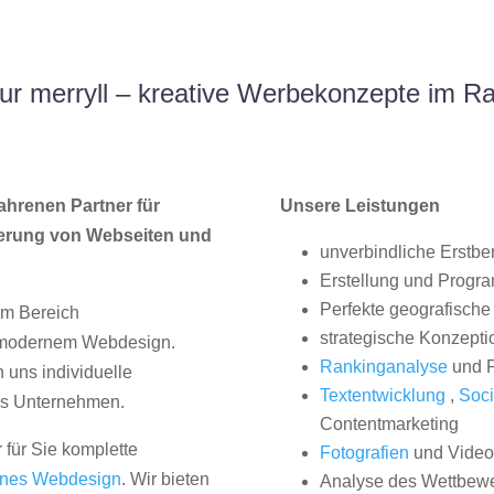
r merryll – kreative Werbekonzepte im 
ahrenen Partner für
Unsere Leistungen
erung von Webseiten und
unverbindliche Erstbe
Erstellung und Progr
Perfekte geografische 
im Bereich
strategische Konzepti
, modernem Webdesign.
Rankinganalyse
und P
uns individuelle
Textentwicklung
,
Soci
hes Unternehmen.
Contentmarketing
 für Sie komplette
Fotografien
und Videos
nes Webdesign
. Wir bieten
Analyse des Wettbew