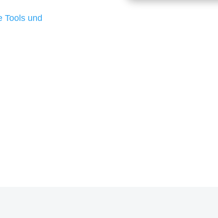
d besten Ergebnisse
 Tools und
, um unsere Kunden in
rojekt?