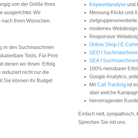
hängig von der Größe Ihres
Keywordanalyse
und 
 ausgerichtet. Wir
Messung Klicks und A
zielgruppenorientiert
e nach Ihren Wünschen.
modernes Webdesign
Responsive Webdesi
Online Shop
/
E-Comm
ng
in den Suchmaschinen
SEO
/
Suchmaschinen
kalierbare Tools. Für Print
SEA
/
Suchmaschine
it denen wir Ihnen Erfolg
100% messbarer Erfol
duziert nicht nur die
Google Analytics, jed
it Sie können Ihr Budget
Mit
Call Tracking
ist e
über welche Kampagne
hervorragender Kunde
Einfach nett, sympathisch,
Sprechen Sie mit uns.