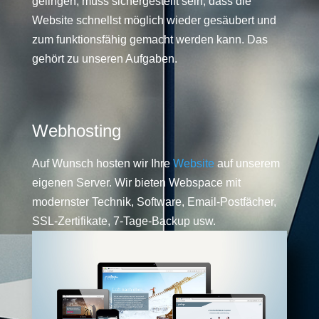
gelingen, muss sichergestellt sein, dass die
Website schnellst möglich wieder gesäubert und
zum funktionsfähig gemacht werden kann. Das
gehört zu unseren Aufgaben.
Webhosting
Auf Wunsch hosten wir Ihre
Website
auf unserem
eigenen Server. Wir bieten Webspace mit
modernster Technik, Software, Email-Postfächer,
SSL-Zertifikate, 7-Tage-Backup usw.