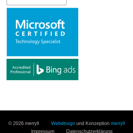
© 2026 merryll
Webdesign
und Konzeption
merryll
Impressum
Datenschutzerklärung