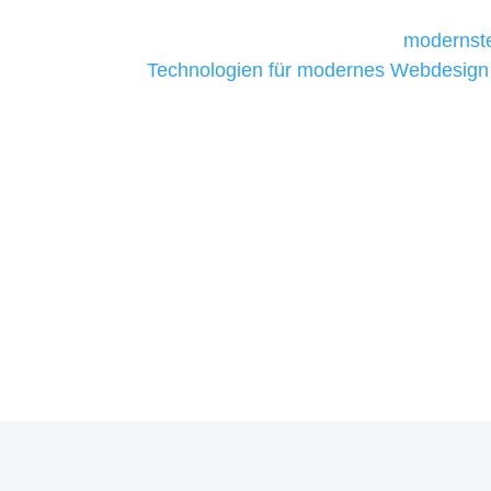
Unternehmen die kostengünstigsten un
liefern. Daher verwenden wir
modernste
Technologien für modernes Webdesign
allen Webprojekten zufriedenzustellen.
Sie haben Fragen zu Ihrem P
07121 / 9294977
info@merryll.de