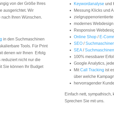
hängig von der Größe Ihres
Keywordanalyse
und 
 ausgerichtet. Wir
Messung Klicks und A
zielgruppenorientiert
e nach Ihren Wünschen.
modernes Webdesign
Responsive Webdesi
Online Shop
/
E-Comm
ng
in den Suchmaschinen
SEO
/
Suchmaschinen
kalierbare Tools. Für Print
SEA
/
Suchmaschine
it denen wir Ihnen Erfolg
100% messbarer Erfol
duziert nicht nur die
Google Analytics, jed
it Sie können Ihr Budget
Mit
Call Tracking
ist e
über welche Kampagne
hervorragender Kunde
Einfach nett, sympathisch,
Sprechen Sie mit uns.