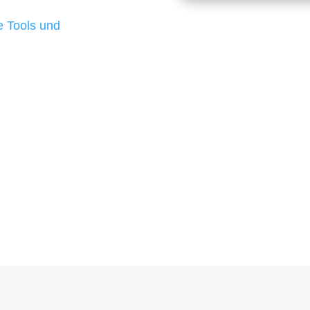
d besten Ergebnisse
 Tools und
, um unsere Kunden in
rojekt?