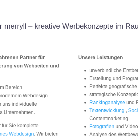
 merryll – kreative Werbekonzepte im Rau
ahrenen Partner für
Unsere Leistungen
erung von Webseiten und
unverbindliche Erstbe
Erstellung und Progr
Perfekte geografische 
im Bereich
strategische Konzepti
, modernem Webdesign.
Rankinganalyse
und P
uns individuelle
Textentwicklung
,
Soci
hes Unternehmen.
Contentmarketing
 für Sie komplette
Fotografien
und Videos
nes Webdesign
. Wir bieten
Analyse des Wettbew