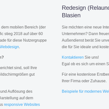
Redesign (Relaunch
Blasien
us dem mobilen Bereich (der
Sie möchten eine neue Inte
ic stieg 2018 auf über 60
Unternehmen? Dann freuen 
rade für diese Nutzergruppe
Außendienst berät Sie unve
 Webdesign
.
die für Sie ideale und kost
gn?
Kontaktieren
Sie uns!
Egal ob es sich um einen S
erichtet sind, soll Ihre
Bildschirmgrößen gut
Für eine kostenlose Erstbe
Ihrer Firma oder Zuhause.
 und Auflösung des
Beispiele für modernes We
Darstellung auf dem
ass
responsive Websites