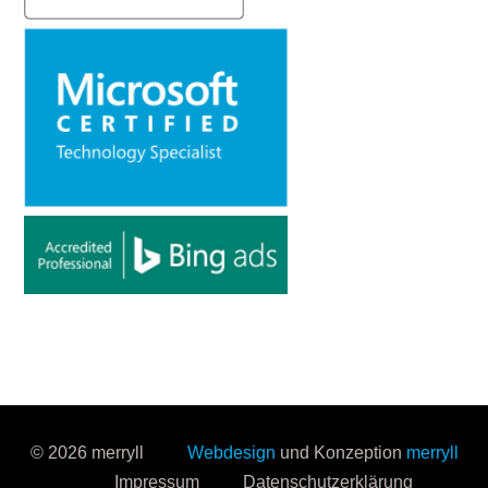
© 2026 merryll
Webdesign
und Konzeption
merryll
Impressum
Datenschutzerklärung