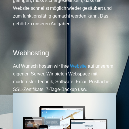
gelingen, muss sichergestellt sein, dass die
Website schnellst möglich wieder gesäubert und
zum funktionsfähig gemacht werden kann. Das
gehört zu unseren Aufgaben.
Webhosting
Auf Wunsch hosten wir Ihre
Website
auf unserem
eigenen Server. Wir bieten Webspace mit
modernster Technik, Software, Email-Postfächer,
SSL-Zertifikate, 7-Tage-Backup usw.