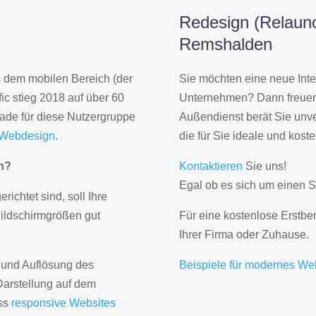
Redesign (Relaunc
Remshalden
us dem mobilen Bereich (der
Sie möchten eine neue Inte
ic stieg 2018 auf über 60
Unternehmen? Dann freuen 
rade für diese Nutzergruppe
Außendienst berät Sie unve
 Webdesign
.
die für Sie ideale und kost
gn?
Kontaktieren
Sie uns!
Egal ob es sich um einen S
erichtet sind, soll Ihre
Bildschirmgrößen gut
Für eine kostenlose Erstbe
Ihrer Firma oder Zuhause.
 und Auflösung des
Beispiele für modernes We
Darstellung auf dem
ass
responsive Websites