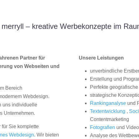
 merryll – kreative Werbekonzepte im Ra
ahrenen Partner für
Unsere Leistungen
erung von Webseiten und
unverbindliche Erstbe
Erstellung und Progr
Perfekte geografische 
im Bereich
strategische Konzepti
, modernem Webdesign.
Rankinganalyse
und P
uns individuelle
Textentwicklung
,
Soci
hes Unternehmen.
Contentmarketing
 für Sie komplette
Fotografien
und Videos
nes Webdesign
. Wir bieten
Analyse des Wettbew