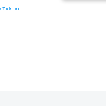
d besten Ergebnisse
 Tools und
, um unsere Kunden in
rojekt?