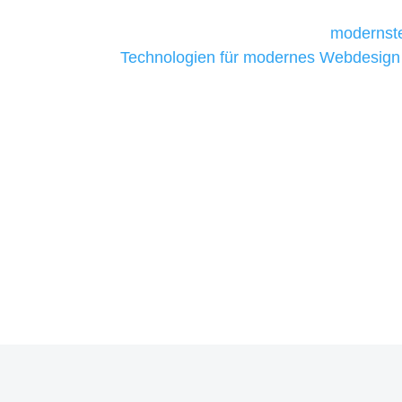
Unternehmen die kostengünstigsten un
liefern. Daher verwenden wir
modernste
Technologien für modernes Webdesign
allen Webprojekten zufriedenzustellen.
Sie haben Fragen zu Ihrem P
07121 / 9294977
info@merryll.de