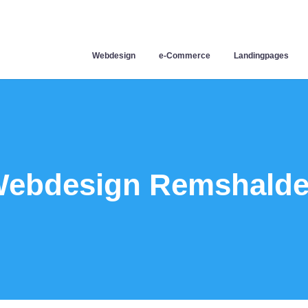
Webdesign
e-Commerce
Landingpages
ebdesign Remshald