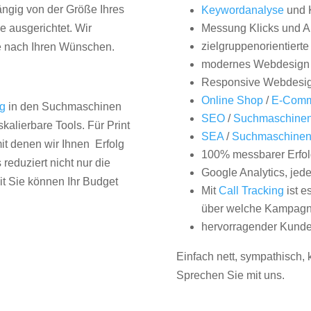
hängig von der Größe Ihres
Keywordanalyse
und 
 ausgerichtet. Wir
Messung Klicks und A
zielgruppenorientiert
e nach Ihren Wünschen.
modernes Webdesign
Responsive Webdesi
Online Shop
/
E-Comm
ng
in den Suchmaschinen
SEO
/
Suchmaschinen
kalierbare Tools. Für Print
SEA
/
Suchmaschine
it denen wir Ihnen Erfolg
100% messbarer Erfol
duziert nicht nur die
Google Analytics, jed
it Sie können Ihr Budget
Mit
Call Tracking
ist e
über welche Kampagne
hervorragender Kunde
Einfach nett, sympathisch,
Sprechen Sie mit uns.