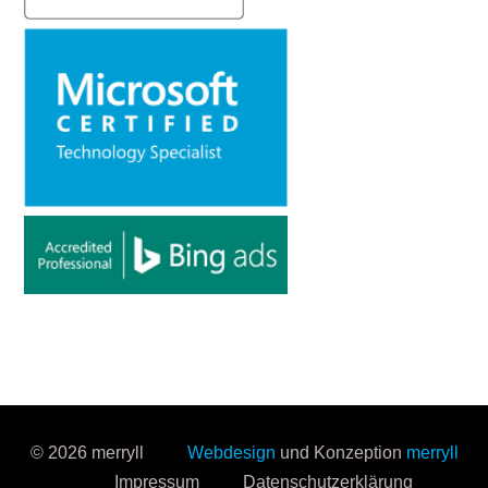
© 2026 merryll
Webdesign
und Konzeption
merryll
Impressum
Datenschutzerklärung