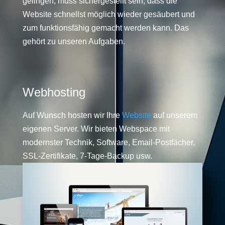
gelingen, muss sichergestellt sein, dass die
Website schnellst möglich wieder gesäubert und
zum funktionsfähig gemacht werden kann. Das
gehört zu unseren Aufgaben.
Webhosting
Auf Wunsch hosten wir Ihre
Website
auf unserem
eigenen Server. Wir bieten Webspace mit
modernster Technik, Software, Email-Postfächer,
SSL-Zertifikate, 7-Tage-Backup usw.