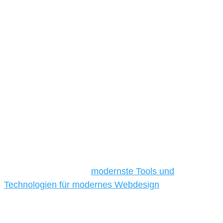
Unsere Werkzeuge und Technologien
Die Auswahl relevanter Tools und Technologien ist für
kleine und mittelständische Unternehmen besonders
anspruchsvoll, da sie in der Regel nur über begrenzte
Budgets verfügen und daher Tools und Technologien
benötigen, die für ihr Unternehmen die
kostengünstigsten und besten Ergebnisse liefern.
Daher verwenden wir
modernste Tools und
Technologien für modernes Webdesign
, um unsere
Kunden in allen Webprojekten zufriedenzustellen.