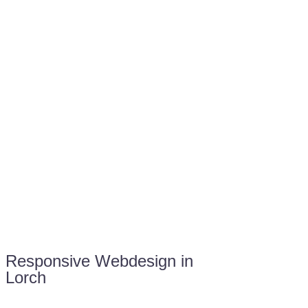
Sie haben Fragen zu Ihrem Projekt?
07121 / 9294977
info@merryll.de
Kostenlose Beratung
Responsive Webdesign in
Lorch