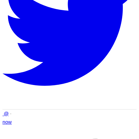
@
·
now