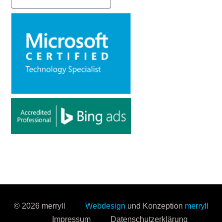
© 2026 merryll
Webdesign
und Konzeption
merryll
Impressum
Datenschutzerklärung