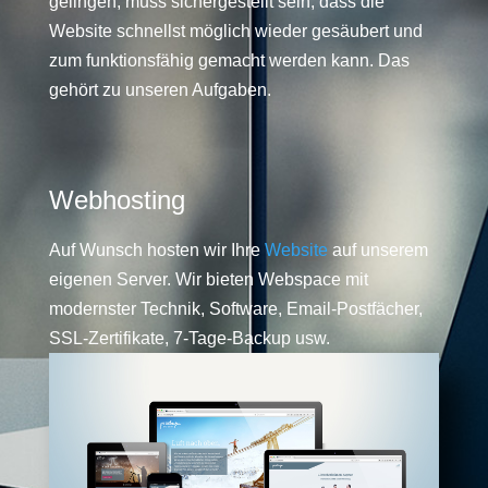
gelingen, muss sichergestellt sein, dass die
Website schnellst möglich wieder gesäubert und
zum funktionsfähig gemacht werden kann. Das
gehört zu unseren Aufgaben.
Webhosting
Auf Wunsch hosten wir Ihre
Website
auf unserem
eigenen Server. Wir bieten Webspace mit
modernster Technik, Software, Email-Postfächer,
SSL-Zertifikate, 7-Tage-Backup usw.