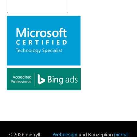
© 2026 merryll
Webdesign
und Konzeption
merryll