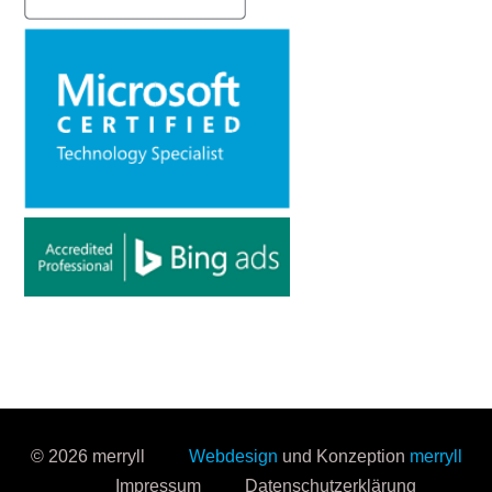
© 2026 merryll
Webdesign
und Konzeption
merryll
Impressum
Datenschutzerklärung