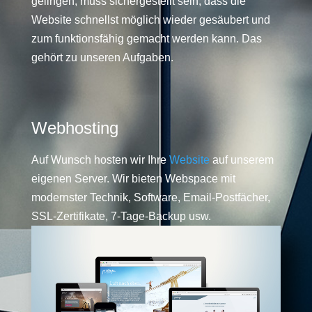
gelingen, muss sichergestellt sein, dass die
Website schnellst möglich wieder gesäubert und
zum funktionsfähig gemacht werden kann. Das
gehört zu unseren Aufgaben.
Webhosting
Auf Wunsch hosten wir Ihre
Website
auf unserem
eigenen Server. Wir bieten Webspace mit
modernster Technik, Software, Email-Postfächer,
SSL-Zertifikate, 7-Tage-Backup usw.