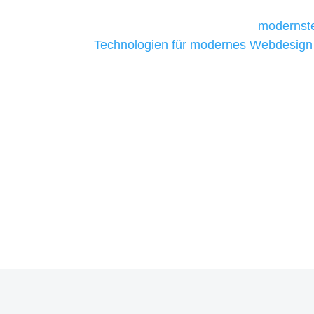
Unternehmen die kostengünstigsten un
liefern. Daher verwenden wir
modernste
Technologien für modernes Webdesign
allen Webprojekten zufriedenzustellen.
Sie haben Fragen zu Ihrem P
07121 / 9294977
info@merryll.de