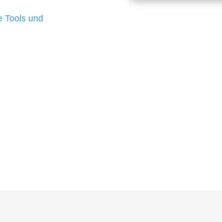
d besten Ergebnisse
 Tools und
, um unsere Kunden in
rojekt?