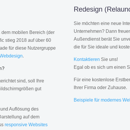
Redesign (Relaunc
Sie möchten eine neue Inte
Unternehmen? Dann freuen 
us dem mobilen Bereich (der
Außendienst berät Sie unve
ic stieg 2018 auf über 60
die für Sie ideale und kost
rade für diese Nutzergruppe
 Webdesign
.
Kontaktieren
Sie uns!
Egal ob es sich um einen S
gn?
Für eine kostenlose Erstbe
erichtet sind, soll Ihre
Ihrer Firma oder Zuhause.
Bildschirmgrößen gut
Beispiele für modernes We
 und Auflösung des
Darstellung auf dem
ass
responsive Websites