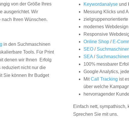
hängig von der Größe Ihres
Keywordanalyse
und 
 ausgerichtet. Wir
Messung Klicks und A
zielgruppenorientiert
e nach Ihren Wünschen.
modernes Webdesign
Responsive Webdesi
Online Shop
/
E-Comm
ng
in den Suchmaschinen
SEO
/
Suchmaschinen
kalierbare Tools. Für Print
SEA
/
Suchmaschine
it denen wir Ihnen Erfolg
100% messbarer Erfol
duziert nicht nur die
Google Analytics, jed
it Sie können Ihr Budget
Mit
Call Tracking
ist e
über welche Kampagne
hervorragender Kunde
Einfach nett, sympathisch,
Sprechen Sie mit uns.