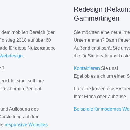
Redesign (Relaunc
Gammertingen
us dem mobilen Bereich (der
Sie möchten eine neue Inte
ic stieg 2018 auf über 60
Unternehmen? Dann freuen 
rade für diese Nutzergruppe
Außendienst berät Sie unve
 Webdesign
.
die für Sie ideale und kost
gn?
Kontaktieren
Sie uns!
Egal ob es sich um einen S
erichtet sind, soll Ihre
Bildschirmgrößen gut
Für eine kostenlose Erstbe
Ihrer Firma oder Zuhause.
 und Auflösung des
Beispiele für modernes We
Darstellung auf dem
ass
responsive Websites