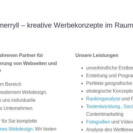
merryll – kreative Werbekonzepte im Rau
ahrenen Partner für
Unsere Leistungen
erung von Webseiten und
unverbindliche Erstbe
?
Erstellung und Progr
Perfekte geografische 
im Bereich
strategische Konzepti
, modernem Webdesign.
Rankinganalyse
und P
uns individuelle
Textentwicklung
,
Soci
hes Unternehmen.
Contentmarketing
 für Sie komplette
Fotografien
und Videos
nes Webdesign
. Wir bieten
Analyse des Wettbew