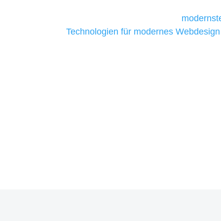
Unternehmen die kostengünstigsten un
liefern. Daher verwenden wir
modernste
Technologien für modernes Webdesign
allen Webprojekten zufriedenzustellen.
Sie haben Fragen zu Ihrem P
07121 / 9294977
info@merryll.de