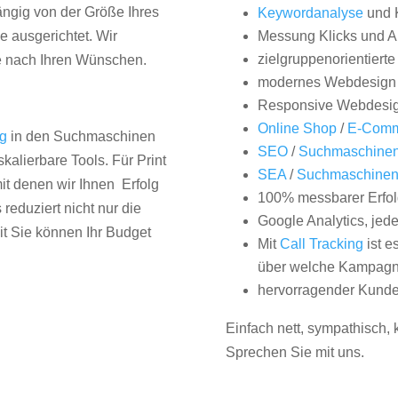
hängig von der Größe Ihres
Keywordanalyse
und 
 ausgerichtet. Wir
Messung Klicks und A
zielgruppenorientiert
e nach Ihren Wünschen.
modernes Webdesign
Responsive Webdesi
Online Shop
/
E-Comm
ng
in den Suchmaschinen
SEO
/
Suchmaschinen
kalierbare Tools. Für Print
SEA
/
Suchmaschine
it denen wir Ihnen Erfolg
100% messbarer Erfol
duziert nicht nur die
Google Analytics, jed
it Sie können Ihr Budget
Mit
Call Tracking
ist e
über welche Kampagne
hervorragender Kunde
Einfach nett, sympathisch,
Sprechen Sie mit uns.