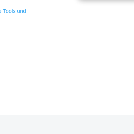
d besten Ergebnisse
 Tools und
, um unsere Kunden in
rojekt?