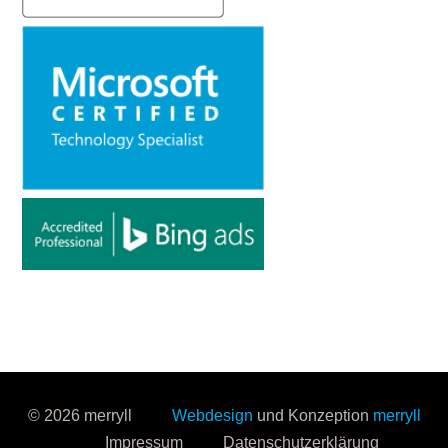
© 2026 merryll
Webdesign
und Konzeption
merryll
Impressum
Datenschutzerklärung