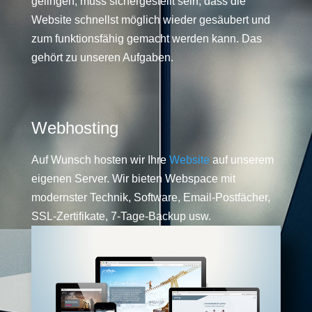
gelingen, muss sichergestellt sein, dass die
Website schnellst möglich wieder gesäubert und
zum funktionsfähig gemacht werden kann. Das
gehört zu unseren Aufgaben.
Webhosting
Auf Wunsch hosten wir Ihre
Website
auf unserem
eigenen Server. Wir bieten Webspace mit
modernster Technik, Software, Email-Postfächer,
SSL-Zertifikate, 7-Tage-Backup usw.