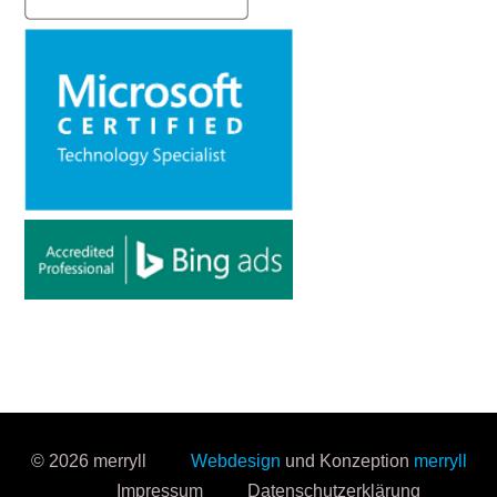
© 2026 merryll
Webdesign
und Konzeption
merryll
Impressum
Datenschutzerklärung