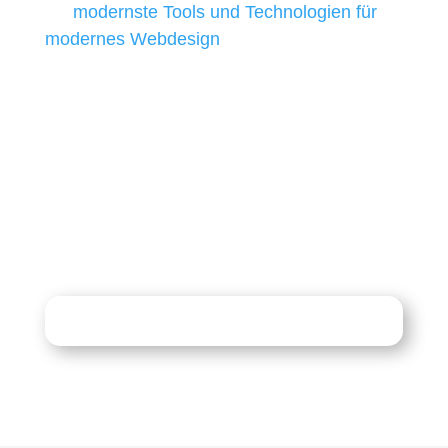
wir
modernste Tools und Technologien für
modernes Webdesign
, um unsere Kunden in
allen Webprojekten zufriedenzustellen.
Sie haben Fragen zu Ihrem
Projekt?
07121 / 9294977
info@merryll.de
Kostenlose Beratung