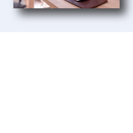
Unsere Kunden
Wir lieben es, unseren Kunden beim Aufbau
und Wachstum ihrer Unternehmen zu helfen.
Unsere Kunden sind kleine und
mittelständische Unternehmen. Ein Großteil
unserer Kunden aus Baden-Württemberg ist
uns seit mehr als 10 Jahren treu – ein
Zeichen dafür, dass wir ehrlich sind und