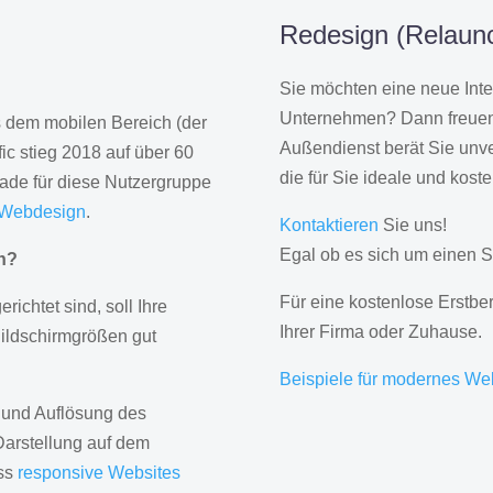
Redesign (Relaunc
Sie möchten eine neue Inte
Unternehmen? Dann freuen 
us dem mobilen Bereich (der
Außendienst berät Sie unve
ic stieg 2018 auf über 60
die für Sie ideale und kost
rade für diese Nutzergruppe
 Webdesign
.
Kontaktieren
Sie uns!
Egal ob es sich um einen S
gn?
Für eine kostenlose Erstbe
erichtet sind, soll Ihre
Ihrer Firma oder Zuhause.
Bildschirmgrößen gut
Beispiele für modernes We
 und Auflösung des
Darstellung auf dem
ass
responsive Websites