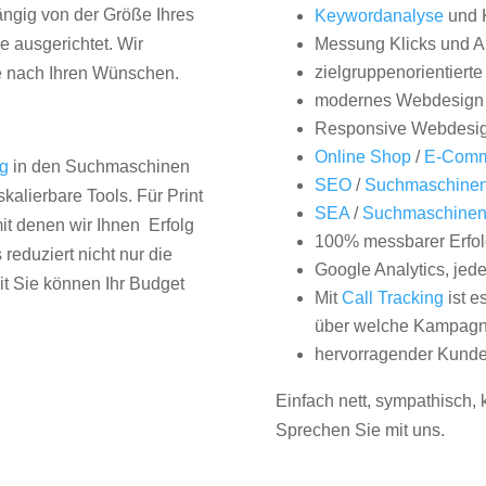
hängig von der Größe Ihres
Keywordanalyse
und 
 ausgerichtet. Wir
Messung Klicks und A
zielgruppenorientiert
e nach Ihren Wünschen.
modernes Webdesign
Responsive Webdesi
Online Shop
/
E-Comm
ng
in den Suchmaschinen
SEO
/
Suchmaschinen
kalierbare Tools. Für Print
SEA
/
Suchmaschine
it denen wir Ihnen Erfolg
100% messbarer Erfol
duziert nicht nur die
Google Analytics, jed
it Sie können Ihr Budget
Mit
Call Tracking
ist e
über welche Kampagne
hervorragender Kunde
Einfach nett, sympathisch,
Sprechen Sie mit uns.