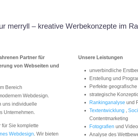
r merryll – kreative Werbekonzepte im R
ahrenen Partner für
Unsere Leistungen
erung von Webseiten und
unverbindliche Erstbe
Erstellung und Progr
Perfekte geografische 
im Bereich
strategische Konzepti
, modernem Webdesign.
Rankinganalyse
und P
uns individuelle
Textentwicklung
,
Soci
hes Unternehmen.
Contentmarketing
 für Sie komplette
Fotografien
und Videos
nes Webdesign
. Wir bieten
Analyse des Wettbew