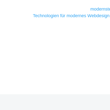
Unternehmen die kostengünstigsten un
liefern. Daher verwenden wir
modernste
Technologien für modernes Webdesign
allen Webprojekten zufriedenzustellen.
Sie haben Fragen zu Ihrem P
07121 / 9294977
info@merryll.de