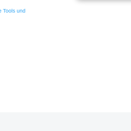
d besten Ergebnisse
 Tools und
, um unsere Kunden in
rojekt?